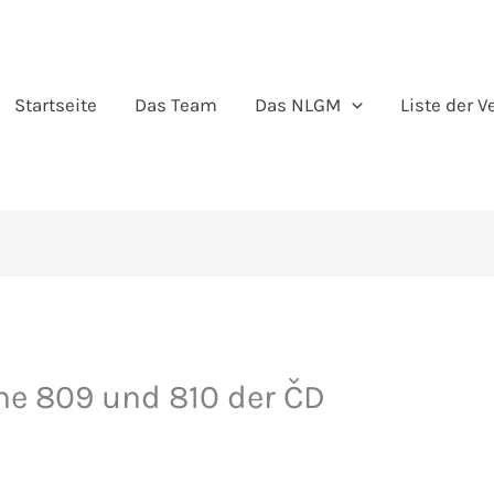
Startseite
Das Team
Das NLGM
Liste der 
he 809 und 810 der ČD