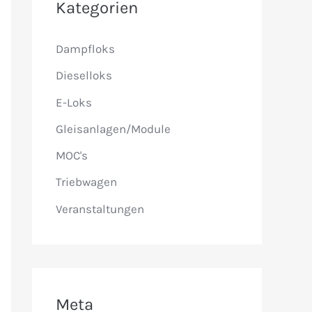
Kategorien
n
n
Dampfloks
a
Dieselloks
c
E-Loks
h
Gleisanlagen/Module
:
MOC's
Triebwagen
Veranstaltungen
Meta