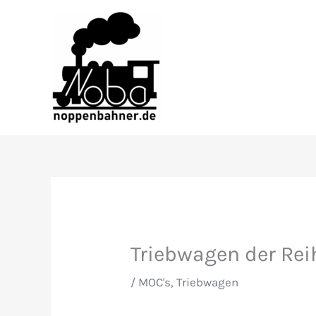
Zum
Inhalt
springen
Triebwagen der Rei
/
MOC's
,
Triebwagen