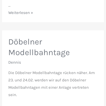
…
Döbeln
Weiterlesen »
2019
–
Schön
Döbelner
wars!
Modellbahntage
Dennis
Die Döbelner Modellbahntage rücken näher. Am
23. und 24.02. werden wir auf den Döbelner
Modellbahntagen mit einer Anlage vertreten
sein.