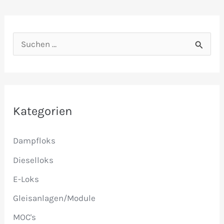
S
u
c
h
e
Kategorien
n
Dampfloks
n
a
Dieselloks
c
E-Loks
h
Gleisanlagen/Module
:
MOC's