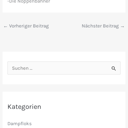
-Die Noppenbahner
←
Vorheriger Beitrag
Nächster Beitrag
→
S
u
c
h
e
Kategorien
n
Dampfloks
n