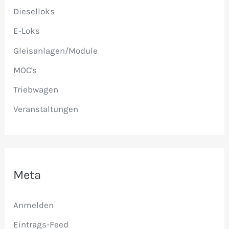
a
Dieselloks
c
E-Loks
h
Gleisanlagen/Module
:
MOC's
Triebwagen
Veranstaltungen
Meta
Anmelden
Eintrags-Feed