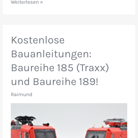
Das
Weiterlesen »
NLGM
2025
–
Kostenlose
Ein
„kleiner“
Bauanleitungen:
Reisebericht
Baureihe 185 (Traxx)
und Baureihe 189!
Raimund