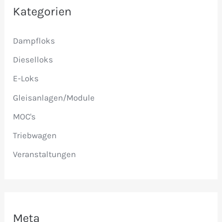
e
Kategorien
n
Dampfloks
n
a
Dieselloks
c
E-Loks
h
Gleisanlagen/Module
:
MOC's
Triebwagen
Veranstaltungen
Meta