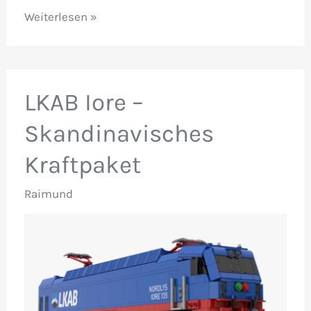
NLGM
Weiterlesen »
2026
–
Das
LKAB Iore –
war’s!
Skandinavisches
Kraftpaket
Raimund