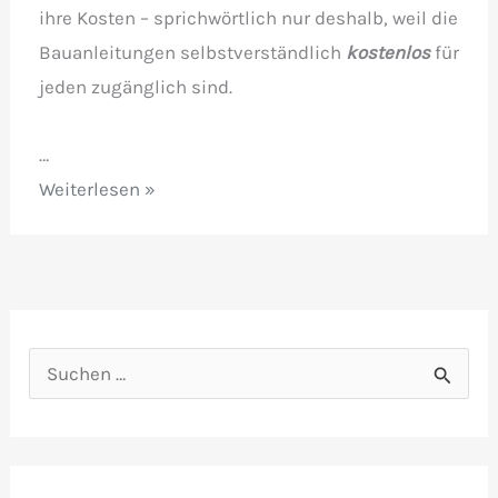
ihre Kosten – sprichwörtlich nur deshalb, weil die
Bauanleitungen selbstverständlich
kostenlos
für
jeden zugänglich sind.
…
Kostenlose
Weiterlesen »
Bauanleitungen:
Baureihe
185
(Traxx)
und
S
Baureihe
u
189!
c
h