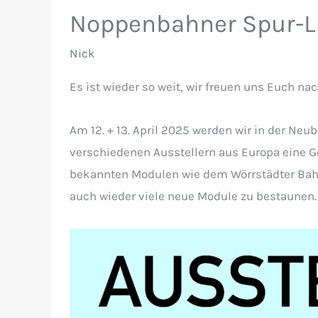
Treffen
Noppenbahner Spur-L 
in
Wörrstadt
Nick
2026
Es ist wieder so weit, wir freuen uns Euch na
Am 12. + 13. April 2025 werden wir in der Neu
verschiedenen Ausstellern aus Europa eine 
bekannten Modulen wie dem Wörrstädter Bah
auch wieder viele neue Module zu bestaunen.