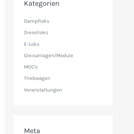
Kategorien
n
n
Dampfloks
a
Dieselloks
c
E-Loks
h
Gleisanlagen/Module
:
MOC's
Triebwagen
Veranstaltungen
Meta