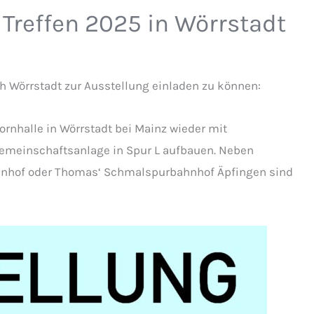
Treffen 2025 in Wörrstadt
ch Wörrstadt zur Ausstellung einladen zu können:
bornhalle in Wörrstadt bei Mainz wieder mit
Gemeinschaftsanlage in Spur L aufbauen. Neben
nhof oder Thomas‘ Schmalspurbahnhof Äpfingen sind