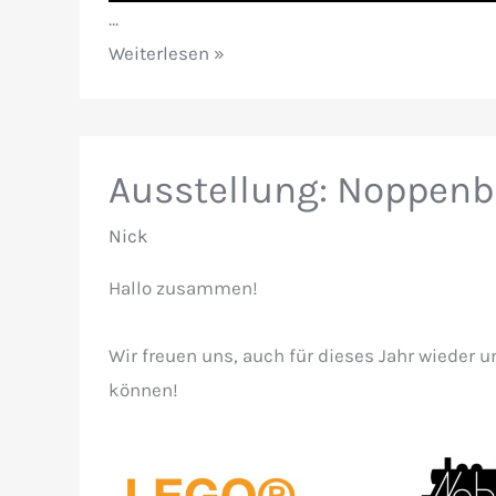
…
Noppenbahner
Weiterlesen »
Spur-
L
Treffen
Ausstellung: Noppenb
2025
in
Nick
Wörrstadt
Hallo zusammen!
Wir freuen uns, auch für dieses Jahr wieder 
können!